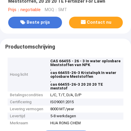
Meststoffen, 20 20 20 TE Fertilizer For Lawn
Prijs：negotiable
MOQ：5MT
Beste prijs
Contact nu
Productomschrijving
CAS 66455 - 26 - 3 In water oplosbare
Meststoffen van NPK
,
cas 66455-26-3 Kristalnpk In water
Hoog licht
oplosbare Meststoffen
,
cas 66455-26-3 20 20 20 TE
meststof
Betalingscondities
L/C, T/T, D/A, D/P
Certificering
ISO9001:2015
Levering vermogen
8000 MT/year
Levertijd
5-8 werkdagen
Merknaam
HUA RONG CHEM