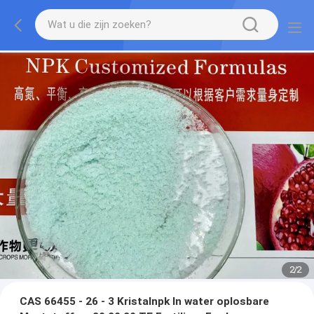
2
/
2
CAS 66455 - 26 - 3 Kristalnpk In water oplosbare