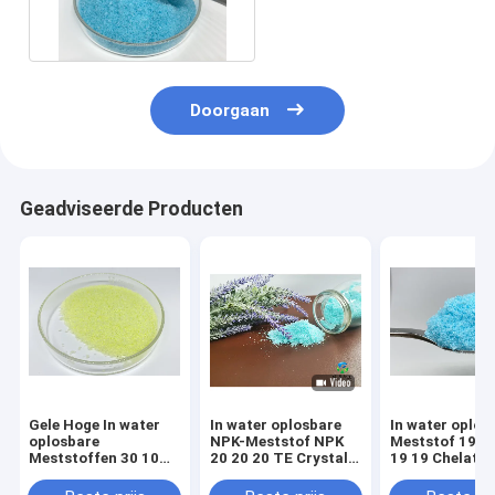
Poeder Blauwe Kleur
Doorgaan
Geadviseerde Producten
Gele Hoge In water
In water oplosbare
In water oplos
oplosbare
NPK-Meststof NPK
Meststof 19 v
Meststoffen 30 10
20 20 20 TE Crystal
19 19 Chelate
10 TE For Vegetables
Fertilizer For Foliar
Trace Element
van de
Spray
Fruit Setting