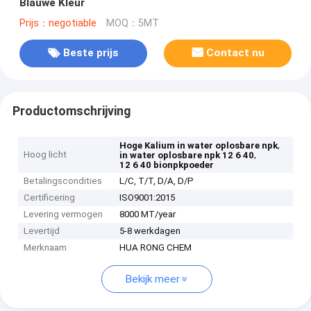
Blauwe Kleur
Prijs：negotiable
MOQ：5MT
Beste prijs
Contact nu
Productomschrijving
,
Hoge Kalium in water oplosbare npk
Hoog licht
,
in water oplosbare npk 12 6 40
12 6 40 bionpkpoeder
Betalingscondities
L/C, T/T, D/A, D/P
Certificering
ISO9001:2015
Levering vermogen
8000 MT/year
Levertijd
5-8 werkdagen
Merknaam
HUA RONG CHEM
Bekijk meer