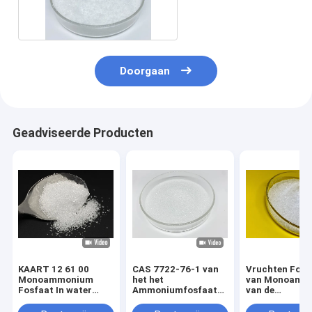
Fosfaatkristallen
Doorgaan
Geadviseerde Producten
KAART 12 61 00
CAS 7722-76-1 van
Vruchten Fosf
Monoammonium
het het
van Monoamm
Fosfaat In water
Ammoniumfosfaat
van de
oplosbare Meststof
van de
Groentenkaart
voor Vruchten
KAARTmeststof
water oplosba