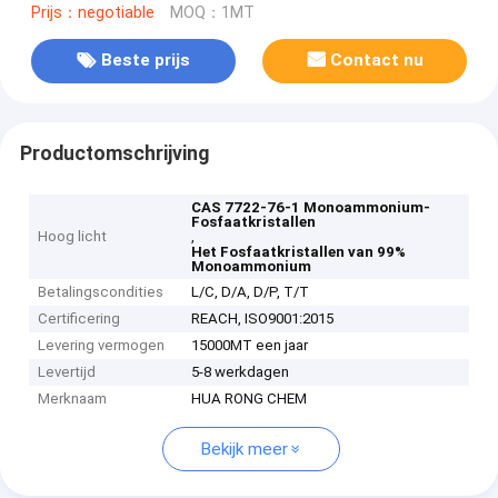
Prijs：negotiable
MOQ：1MT
Beste prijs
Contact nu
Productomschrijving
CAS 7722-76-1 Monoammonium-
Fosfaatkristallen
Hoog licht
,
Het Fosfaatkristallen van 99%
Monoammonium
Betalingscondities
L/C, D/A, D/P, T/T
Certificering
REACH, ISO9001:2015
Levering vermogen
15000MT een jaar
Levertijd
5-8 werkdagen
Merknaam
HUA RONG CHEM
Bekijk meer