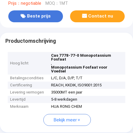
Prijs：negotiable
MOQ：1MT
Beste prijs
Contact nu
Productomschrijving
Cas 7778-77-0 Monopotassium
Fosfaat
Hoog licht
,
Monopotassium Fosfaat voor
Voedsel
Betalingscondities
L/C, D/A, D/P, T/T
Certificering
REACH, KKDIK, ISO9001:2015
Levering vermogen
35000MT een jaar
Levertijd
5-8 werkdagen
Merknaam
HUA RONG CHEM
Bekijk meer