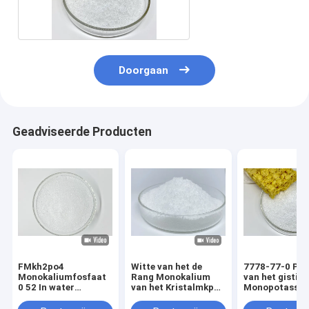
Fosfaat
Doorgaan
Geadviseerde Producten
FMkh2po4
Witte van het de
7778-77-0 Poe
Monokaliumfosfaat
Rang Monokalium
van het gistin
0 52 In water
van het Kristalmkp
Monopotassi
oplosbare 34
Voedsel het
Fosfaat MKP v
FosfaatAdditieven
Gebakken Voed